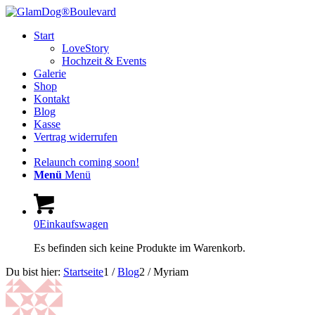
Start
LoveStory
Hochzeit & Events
Galerie
Shop
Kontakt
Blog
Kasse
Vertrag widerrufen
Relaunch coming soon!
Menü
Menü
0
Einkaufswagen
Es befinden sich keine Produkte im Warenkorb.
Du bist hier:
Startseite
1
/
Blog
2
/
Myriam