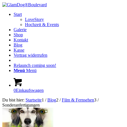
Start
LoveStory
Hochzeit & Events
Galerie
Shop
Kontakt
Blog
Kasse
Vertrag widerrufen
Relaunch coming soon!
Menü
Menü
0
Einkaufswagen
Du bist hier:
Startseite
1
/
Blog
2
/
Film & Fernsehen
3
/
Sonderanfertigungen