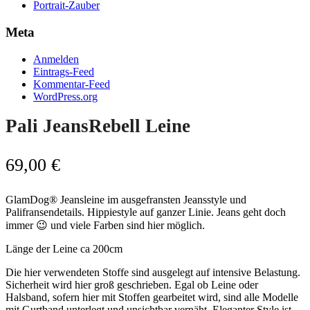
Portrait-Zauber
Meta
Anmelden
Eintrags-Feed
Kommentar-Feed
WordPress.org
Pali JeansRebell Leine
69,00
€
GlamDog® Jeansleine im ausgefransten Jeansstyle und
Palifransendetails. Hippiestyle auf ganzer Linie. Jeans geht doch
immer 😉 und viele Farben sind hier möglich.
Länge der Leine ca 200cm
Die hier verwendeten Stoffe sind ausgelegt auf intensive Belastung.
Sicherheit wird hier groß geschrieben. Egal ob Leine oder
Halsband, sofern hier mit Stoffen gearbeitet wird, sind alle Modelle
mit Gurtband unterlegt und unsichtbar vernäht. Eleganter Style ist