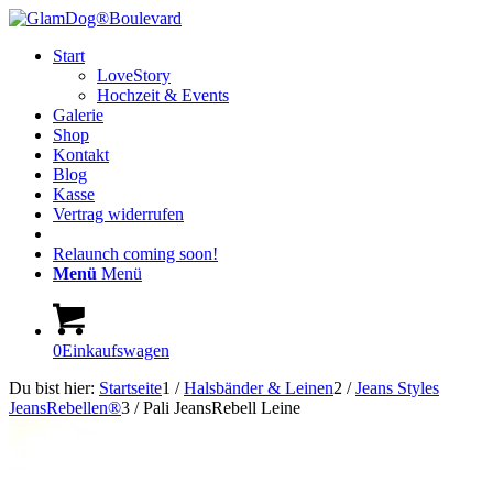
Start
LoveStory
Hochzeit & Events
Galerie
Shop
Kontakt
Blog
Kasse
Vertrag widerrufen
Relaunch coming soon!
Menü
Menü
0
Einkaufswagen
Du bist hier:
Startseite
1
/
Halsbänder & Leinen
2
/
Jeans Styles
JeansRebellen®
3
/
Pali JeansRebell Leine