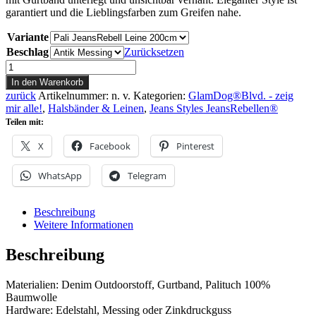
garantiert und die Lieblingsfarben zum Greifen nahe.
Variante
Beschlag
Zurücksetzen
Pali
JeansRebell
In den Warenkorb
Leine
zurück
Artikelnummer:
n. v.
Kategorien:
GlamDog®Blvd. - zeig
Menge
mir alle!
,
Halsbänder & Leinen
,
Jeans Styles JeansRebellen®
Teilen mit:
X
Facebook
Pinterest
WhatsApp
Telegram
Beschreibung
Weitere Informationen
Beschreibung
Materialien: Denim Outdoorstoff, Gurtband, Palituch 100%
Baumwolle
Hardware: Edelstahl, Messing oder Zinkdruckguss