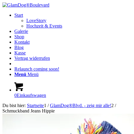
Start
LoveStory
Hochzeit & Events
Galerie
Shop
Kontakt
Blog
Kasse
Vertrag widerrufen
Relaunch coming soon!
Menü
Menü
0
Einkaufswagen
Du bist hier:
Startseite
1
/
GlamDog®Blvd. - zeig mir alle!
2
/
Schmuckband Jeans Hippie