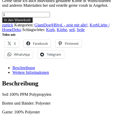
Gerne stelle ich auch individuell gestaltete Körbe in Wunschfarben
und anderen Materialien her und erstelle gerne vorab in Angebot.
Korb
Powder
In den Warenkorb
Menge
zurück
Kategorien:
GlamDog®Blvd. - zeig mir alle!
,
KorbLiebe /
HomeDeko
Schlagwörter:
Korb
,
Körbe
,
seil
,
Seile
Teilen mit:
X
Facebook
Pinterest
WhatsApp
Telegram
Beschreibung
Weitere Informationen
Beschreibung
Seil 100% PPM Polypropylen
Borten und Bänder: Polyester
Garne: 100% Polyester