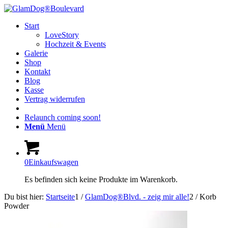
Start
LoveStory
Hochzeit & Events
Galerie
Shop
Kontakt
Blog
Kasse
Vertrag widerrufen
Relaunch coming soon!
Menü
Menü
0
Einkaufswagen
Es befinden sich keine Produkte im Warenkorb.
Du bist hier:
Startseite
1
/
GlamDog®Blvd. - zeig mir alle!
2
/
Korb
Powder