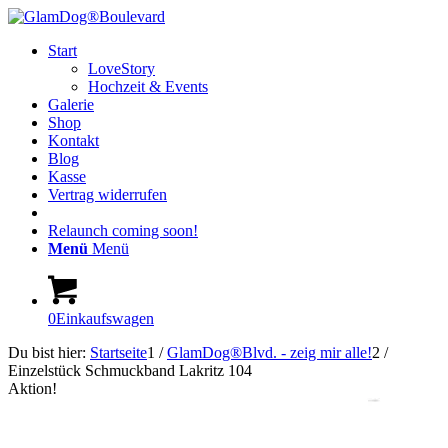
Start
LoveStory
Hochzeit & Events
Galerie
Shop
Kontakt
Blog
Kasse
Vertrag widerrufen
Relaunch coming soon!
Menü
Menü
0
Einkaufswagen
Du bist hier:
Startseite
1
/
GlamDog®Blvd. - zeig mir alle!
2
/
Einzelstück Schmuckband Lakritz 104
Aktion!