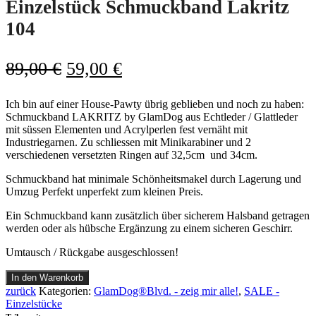
Einzelstück Schmuckband Lakritz
104
Ursprünglicher
Aktueller
89,00
€
59,00
€
Preis
Preis
Ich bin auf einer House-Pawty übrig geblieben und noch zu haben:
war:
ist:
Schmuckband LAKRITZ by GlamDog aus Echtleder / Glattleder
89,00 €
59,00 €.
mit süssen Elementen und Acrylperlen fest vernäht mit
Industriegarnen. Zu schliessen mit Minikarabiner und 2
verschiedenen versetzten Ringen auf 32,5cm und 34cm.
Schmuckband hat minimale Schönheitsmakel durch Lagerung und
Umzug Perfekt unperfekt zum kleinen Preis.
Ein Schmuckband kann zusätzlich über sicherem Halsband getragen
werden oder als hübsche Ergänzung zu einem sicheren Geschirr.
Umtausch / Rückgabe ausgeschlossen!
Einzelstück
In den Warenkorb
Schmuckband
zurück
Kategorien:
GlamDog®Blvd. - zeig mir alle!
,
SALE -
Lakritz
Einzelstücke
104