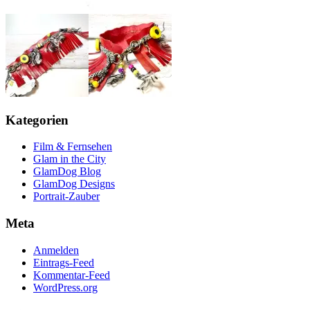
Kategorien
Film & Fernsehen
Glam in the City
GlamDog Blog
GlamDog Designs
Portrait-Zauber
Meta
Anmelden
Eintrags-Feed
Kommentar-Feed
WordPress.org