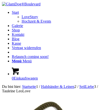
Start
LoveStory
Hochzeit & Events
Galerie
Shop
Kontakt
Blog
Kasse
Vertrag widerrufen
Relaunch coming soon!
Menü
Menü
0
Einkaufswagen
Du bist hier:
Startseite
1
/
Halsbänder & Leinen
2
/
SeilLiebe
3
/
Tauleine LeoLove