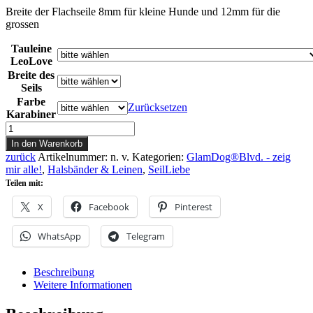
Breite der Flachseile 8mm für kleine Hunde und 12mm für die
grossen
Tauleine
LeoLove
Breite des
Seils
Farbe
Zurücksetzen
Karabiner
Tauleine
LeoLove
In den Warenkorb
Menge
zurück
Artikelnummer:
n. v.
Kategorien:
GlamDog®Blvd. - zeig
mir alle!
,
Halsbänder & Leinen
,
SeilLiebe
Teilen mit:
X
Facebook
Pinterest
WhatsApp
Telegram
Beschreibung
Weitere Informationen