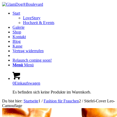
Start
LoveStory
Hochzeit & Events
Galerie
Shop
Kontakt
Blog
Kasse
Vertrag widerrufen
Relaunch coming soon!
Menü
Menü
0
Einkaufswagen
Es befinden sich keine Produkte im Warenkorb.
Du bist hier:
Startseite
1
/
Fashion für Frauchen
2
/
Stiefel-Cover Leo-
Camouflage