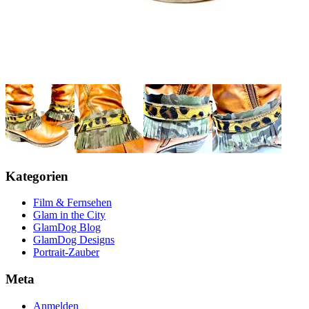
Kategorien
Film & Fernsehen
Glam in the City
GlamDog Blog
GlamDog Designs
Portrait-Zauber
Meta
Anmelden