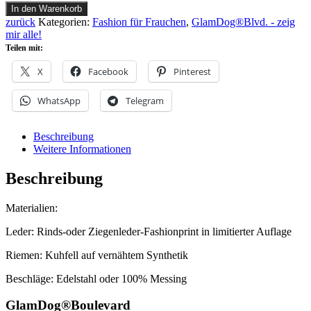
Stiefel-
In den Warenkorb
Cover
zurück
Kategorien:
Fashion für Frauchen
,
GlamDog®Blvd. - zeig
Leo-
mir alle!
Camouflage
Teilen mit:
Menge
X
Facebook
Pinterest
WhatsApp
Telegram
Beschreibung
Weitere Informationen
Beschreibung
Materialien:
Leder: Rinds-oder Ziegenleder-Fashionprint in limitierter Auflage
Riemen: Kuhfell auf vernähtem Synthetik
Beschläge: Edelstahl oder 100% Messing
GlamDog®Boulevard