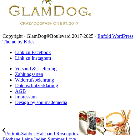
Copyright - GlamDog®Boulevard 2017-2025 -
Enfold WordPress
Theme by Kriesi
Link zu Facebook
Link zu Instagram
Versand & Lieferung
Zahlungsarten
Widerrufsbelehrung
Datenschutzerklärung
AGB
Impressum
Design by soulmademedia
Portrait-Zauber Halsband Rosenprinz
Biothane Leine Indian Summer Love