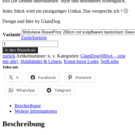
Hol Dir Deinen individuellen Style und besonderes Rosenglück.
Jedes Stück wird ein einzigartiges Unikat. Das verspreche ich ! 🙂
Design und Idee by GlamDog
Variante
Zurücksetzen
Motivleine
RosenPrinz
In den Warenkorb
Menge
zurück
Artikelnummer:
n. v.
Kategorien:
GlamDog®Blvd. - zeig
mir alle!
,
Halsbänder & Leinen
,
Kunst küsst Leder
,
SeilLiebe
Teilen mit:
X
Facebook
Pinterest
WhatsApp
Telegram
Beschreibung
Weitere Informationen
Beschreibung