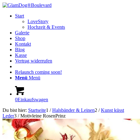
Start
LoveStory
Hochzeit & Events
Galerie
Shop
Kontakt
Blog
Kasse
Vertrag widerrufen
Relaunch coming soon!
Menü
Menü
0
Einkaufswagen
Du bist hier:
Startseite
1
/
Halsbänder & Leinen
2
/
Kunst küsst
Leder
3
/
Motivleine RosenPrinz