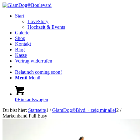
Start
LoveStory
Hochzeit & Events
Galerie
Shop
Kontakt
Blog
Kasse
Vertrag widerrufen
Relaunch coming soon!
Menü
Menü
0
Einkaufswagen
Du bist hier:
Startseite
1
/
GlamDog®Blvd. - zeig mir alle!
2
/
Markenband Pali Easy