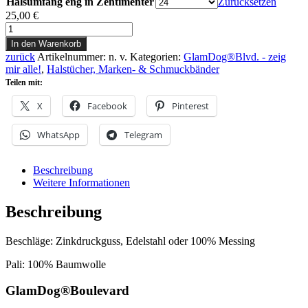
Halsumfang eng in Zentimenter
Zurücksetzen
25,00
€
Markenband
Pali
In den Warenkorb
Easy
zurück
Artikelnummer:
n. v.
Kategorien:
GlamDog®Blvd. - zeig
Menge
mir alle!
,
Halstücher, Marken- & Schmuckbänder
Teilen mit:
X
Facebook
Pinterest
WhatsApp
Telegram
Beschreibung
Weitere Informationen
Beschreibung
Beschläge: Zinkdruckguss, Edelstahl oder 100% Messing
Pali: 100% Baumwolle
GlamDog®Boulevard