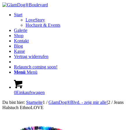
Start
LoveStory
Hochzeit & Events
Galerie
Shop
Kontakt
Blog
Kasse
Vertrag widerrufen
Relaunch coming soon!
Menü
Menü
0
Einkaufswagen
Du bist hier:
Startseite
1
/
GlamDog®Blvd. - zeig mir alle!
2
/
Jeans
Halstuch EthnoLOVE