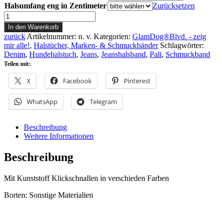
Halsumfang eng in Zentimeter
Zurücksetzen
Jeans
Halstuch
In den Warenkorb
EthnoLOVE
zurück
Artikelnummer:
n. v.
Kategorien:
GlamDog®Blvd. - zeig
Menge
mir alle!
,
Halstücher, Marken- & Schmuckbänder
Schlagwörter:
Denim
,
Hundehalstuch
,
Jeans
,
Jeanshalsband
,
Pali
,
Schmuckband
Teilen mit:
X
Facebook
Pinterest
WhatsApp
Telegram
Beschreibung
Weitere Informationen
Beschreibung
Mit Kunststoff Klickschnallen in verschieden Farben
Borten: Sonstige Materialien