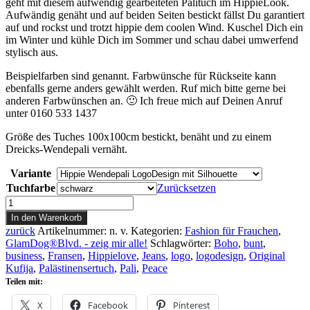
geht mit diesem aufwendig gearbeiteten Palituch im HippieLook.
Aufwändig genäht und auf beiden Seiten bestickt fällst Du garantiert
auf und rockst und trotzt hippie dem coolen Wind. Kuschel Dich ein
im Winter und kühle Dich im Sommer und schau dabei umwerfend
stylisch aus.
Beispielfarben sind genannt. Farbwünsche für Rückseite kann
ebenfalls gerne anders gewählt werden. Ruf mich bitte gerne bei
anderen Farbwünschen an. 🙂 Ich freue mich auf Deinen Anruf
unter 0160 533 1437
Größe des Tuches 100x100cm bestickt, benäht und zu einem
Dreicks-Wendepali vernäht.
Variante
Tuchfarbe
Zurücksetzen
Damentuch
Schal
In den Warenkorb
Hippie
zurück
Artikelnummer:
n. v.
Kategorien:
Fashion für Frauchen
,
Wendepali
GlamDog®Blvd. - zeig mir alle!
Schlagwörter:
Boho
,
bunt
,
LogoDesign
business
,
Fransen
,
Hippielove
,
Jeans
,
logo
,
logodesign
,
Original
Menge
Kufija
,
Palästinensertuch
,
Pali
,
Peace
Teilen mit:
X
Facebook
Pinterest