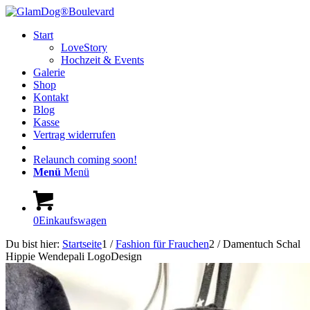
Start
LoveStory
Hochzeit & Events
Galerie
Shop
Kontakt
Blog
Kasse
Vertrag widerrufen
Relaunch coming soon!
Menü
Menü
0
Einkaufswagen
Du bist hier:
Startseite
1
/
Fashion für Frauchen
2
/
Damentuch Schal
Hippie Wendepali LogoDesign