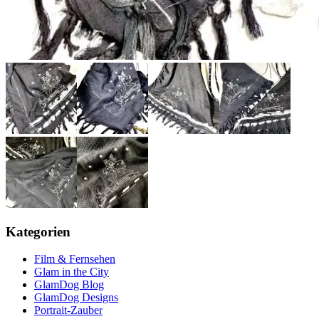
Kategorien
Film & Fernsehen
Glam in the City
GlamDog Blog
GlamDog Designs
Portrait-Zauber