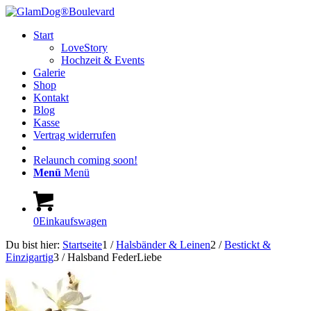
Start
LoveStory
Hochzeit & Events
Galerie
Shop
Kontakt
Blog
Kasse
Vertrag widerrufen
Relaunch coming soon!
Menü
Menü
0
Einkaufswagen
Du bist hier:
Startseite
1
/
Halsbänder & Leinen
2
/
Bestickt &
Einzigartig
3
/
Halsband FederLiebe