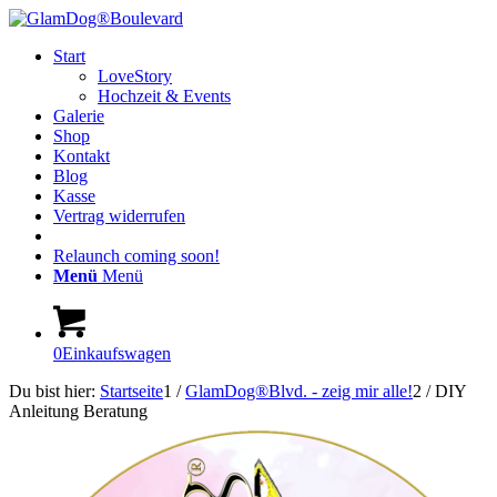
Start
LoveStory
Hochzeit & Events
Galerie
Shop
Kontakt
Blog
Kasse
Vertrag widerrufen
Relaunch coming soon!
Menü
Menü
0
Einkaufswagen
Du bist hier:
Startseite
1
/
GlamDog®Blvd. - zeig mir alle!
2
/
DIY
Anleitung Beratung