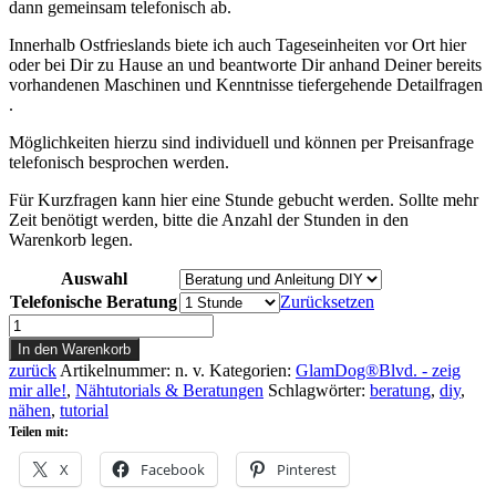
dann gemeinsam telefonisch ab.
Innerhalb Ostfrieslands biete ich auch Tageseinheiten vor Ort hier
oder bei Dir zu Hause an und beantworte Dir anhand Deiner bereits
vorhandenen Maschinen und Kenntnisse tiefergehende Detailfragen
.
Möglichkeiten hierzu sind individuell und können per Preisanfrage
telefonisch besprochen werden.
Für Kurzfragen kann hier eine Stunde gebucht werden. Sollte mehr
Zeit benötigt werden, bitte die Anzahl der Stunden in den
Warenkorb legen.
Auswahl
Telefonische Beratung
Zurücksetzen
DIY
Anleitung
In den Warenkorb
Beratung
zurück
Artikelnummer:
n. v.
Kategorien:
GlamDog®Blvd. - zeig
Menge
mir alle!
,
Nähtutorials & Beratungen
Schlagwörter:
beratung
,
diy
,
nähen
,
tutorial
Teilen mit:
X
Facebook
Pinterest