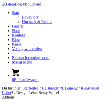
Start
LoveStory
Hochzeit & Events
Galerie
Shop
Kontakt
Blog
Kasse
Vertrag widerrufen
Relaunch coming soon!
Menü
Menü
0
Einkaufswagen
Du bist hier:
Startseite
1
/
Halsbänder & Leinen
2
/
Kunst küsst
Leder
3
/
Design Leine Rusty Wheel
Aktion!