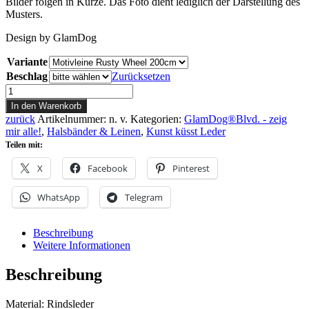
Bilder folgen in Kürze. Das Foto dient lediglich der Darstellung des
Musters.
Design by GlamDog
Variante
Beschlag
Zurücksetzen
Design
Leine
In den Warenkorb
Rusty
zurück
Artikelnummer:
n. v.
Kategorien:
GlamDog®Blvd. - zeig
Wheel
mir alle!
,
Halsbänder & Leinen
,
Kunst küsst Leder
Menge
Teilen mit:
X
Facebook
Pinterest
WhatsApp
Telegram
Beschreibung
Weitere Informationen
Beschreibung
Material: Rindsleder