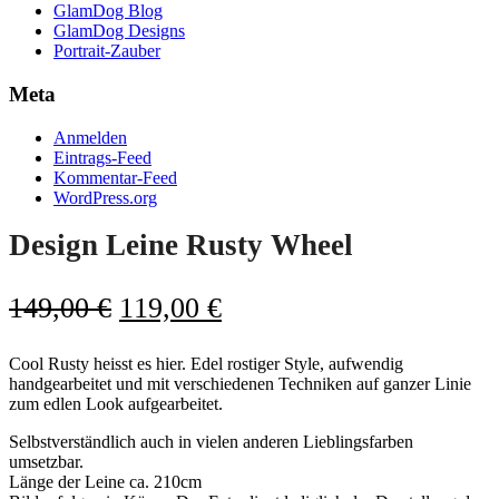
GlamDog Blog
GlamDog Designs
Portrait-Zauber
Meta
Anmelden
Eintrags-Feed
Kommentar-Feed
WordPress.org
Design Leine Rusty Wheel
Ursprünglicher
Aktueller
149,00
€
119,00
€
Preis
Preis
Cool Rusty heisst es hier. Edel rostiger Style, aufwendig
war:
ist:
handgearbeitet und mit verschiedenen Techniken auf ganzer Linie
149,00 €
119,00 €.
zum edlen Look aufgearbeitet.
Selbstverständlich auch in vielen anderen Lieblingsfarben
umsetzbar.
Länge der Leine ca. 210cm