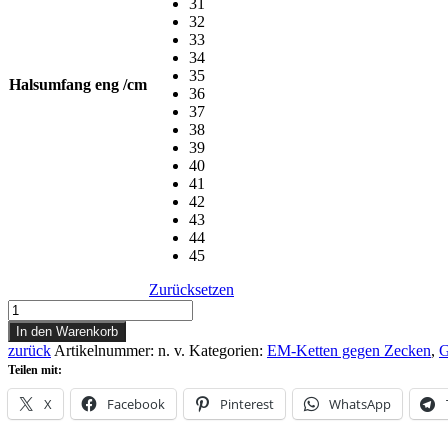
31
32
33
34
35
Halsumfang eng /cm
36
37
38
39
40
41
42
43
44
45
Zurücksetzen
Design
EM-
In den Warenkorb
Kette
zurück
Artikelnummer:
n. v.
Kategorien:
EM-Ketten gegen Zecken
,
G
Plumeria
Teilen mit:
Menge
X
Facebook
Pinterest
WhatsApp