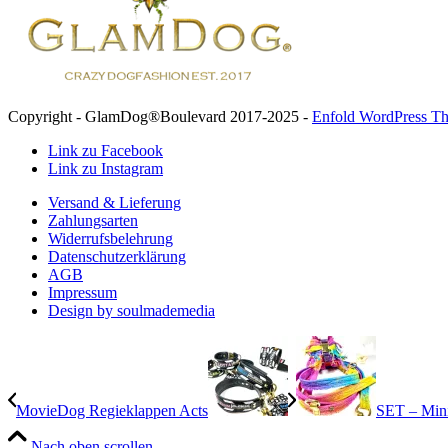
Copyright - GlamDog®Boulevard 2017-2025 -
Enfold WordPress Th
Link zu Facebook
Link zu Instagram
Versand & Lieferung
Zahlungsarten
Widerrufsbelehrung
Datenschutzerklärung
AGB
Impressum
Design by soulmademedia
MovieDog Regieklappen Acts
SET – Mini
Nach oben scrollen