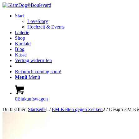
Start
LoveStory
Hochzeit & Events
Galerie
Shop
Kontakt
Blog
Kasse
Vertrag widerrufen
Relaunch coming soon!
Menü
Menü
0
Einkaufswagen
Du bist hier:
Startseite
1
/
EM-Ketten gegen Zecken
2
/
Design EM-Ket