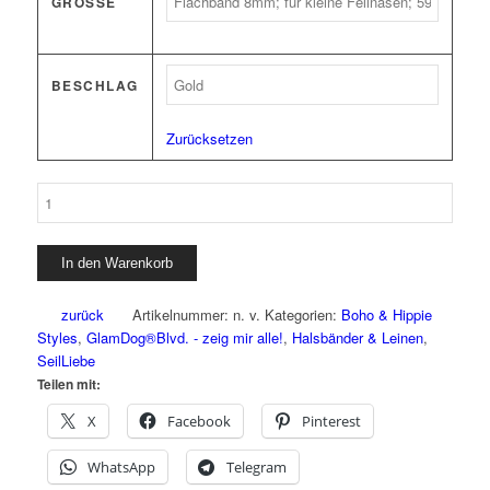
GRÖSSE
BESCHLAG
Zurücksetzen
Cityleine
Black
Rainbow
Menge
In den Warenkorb
zurück
Artikelnummer:
n. v.
Kategorien:
Boho & Hippie
Styles
,
GlamDog®Blvd. - zeig mir alle!
,
Halsbänder & Leinen
,
SeilLiebe
Teilen mit:
X
Facebook
Pinterest
WhatsApp
Telegram