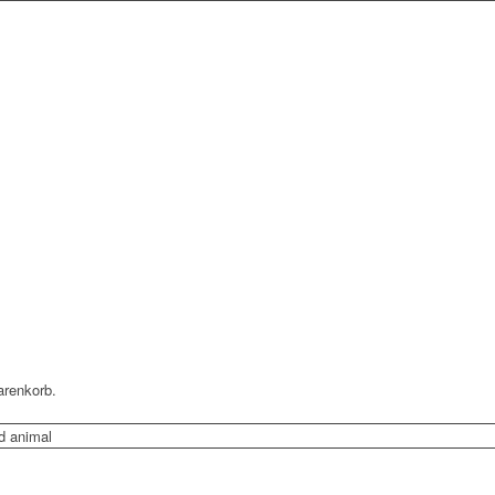
arenkorb.
d animal