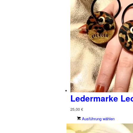
Ledermarke Le
25,00
€
Dieses
Ausführung wählen
Produk
weist