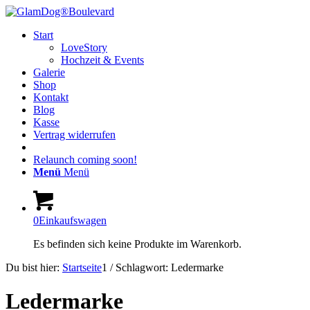
Start
LoveStory
Hochzeit & Events
Galerie
Shop
Kontakt
Blog
Kasse
Vertrag widerrufen
Relaunch coming soon!
Menü
Menü
0
Einkaufswagen
Es befinden sich keine Produkte im Warenkorb.
Du bist hier:
Startseite
1
/
Schlagwort: Ledermarke
Ledermarke